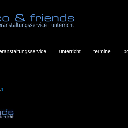
eranstaltungsservice
unterricht
termine
b
ar
!