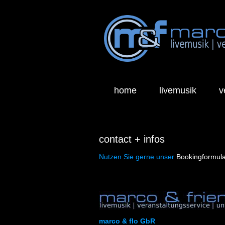
Navigation
überspringen
home
livemusik
v
contact + infos
Nutzen Sie gerne unser
Bookingformul
marco & flo GbR