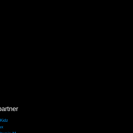
partner
 Kidz
ux